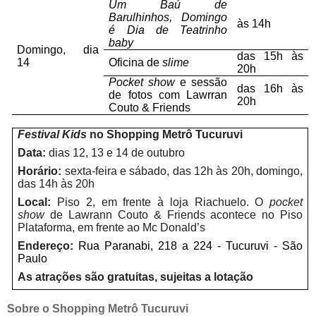
Um Baú de
Barulhinhos, Domingo
às 14h
é Dia de Teatrinho
baby
Domingo, dia
das 15h às
14
Oficina de
slime
20h
Pocket show
e sessão
das 16h às
de fotos com Lawrran
20h
Couto & Friends
Festival Kids
no Shopping Metrô Tucuruvi
Data:
dias 12, 13 e 14 de outubro
Horário:
sexta-feira e sábado, das 12h às 20h, domingo,
das 14h às 20h
Local:
Piso 2, em frente à loja Riachuelo. O
pocket
show
de Lawrann Couto & Friends acontece no Piso
Plataforma, em frente ao Mc Donald’s
Endereço:
Rua Paranabi, 218 a 224 - Tucuruvi - São
Paulo
As atrações são gratuitas, sujeitas a lotação
Sobre o Shopping Metrô Tucuruvi