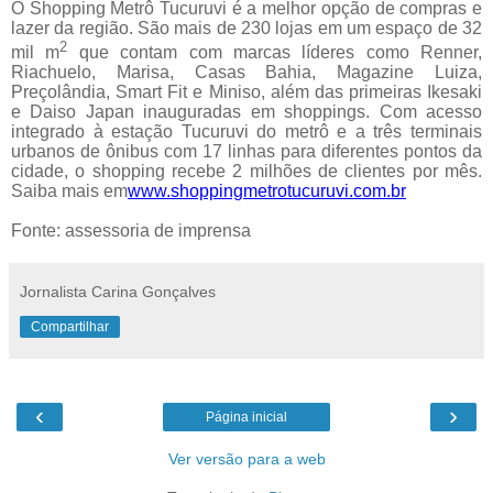
O Shopping Metrô Tucuruvi é a melhor opção de compras e
lazer da região. São mais de 230 lojas em um espaço de 32
2
mil m
que contam com marcas líderes como Renner,
Riachuelo, Marisa, Casas Bahia, Magazine Luiza,
Preçolândia, Smart Fit e Miniso, além das primeiras Ikesaki
e Daiso Japan inauguradas em shoppings. Com acesso
integrado à estação Tucuruvi do metrô e a três terminais
urbanos de ônibus com 17 linhas para diferentes pontos da
cidade, o shopping recebe 2 milhões de clientes por mês.
Saiba mais em
www.shoppingmetrotucuruvi.com.
br
Fonte: assessoria de imprensa
Jornalista Carina Gonçalves
Compartilhar
‹
›
Página inicial
Ver versão para a web