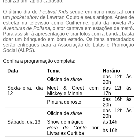
realizar um rápido cadastro.
O último dia de
Festival Kids
segue em ritmo musical com
um
pocket show
de Lawrran Couto e seus amigos. Antes de
estrelar na televisão como Guilherme, galã da novela
As
Aventuras de Poliana,
o ator cantava em estações de metrô.
Para assistir à apresentação e tirar fotos com a banda, basta
doar um brinquedo em bom estado. Os itens arrecadados
serão entregues para a Associação de Lutas e Promoção
Social (ALPS).
Confira a programação completa:
Data
Tema
Horário
das 12h às
Oficina de
slime
20h
Sexta-feira, dia
Meet & Greet com
das 12h às
12
Mickey e Minnie
17h
das 16h às
Pintura de rosto
20h
das 12h às
Oficina de
slime
20h
Sábado, dia 13
Show de mágico
às 14h
Hora do Conto
por
às 16h
Livrarias Curitiba