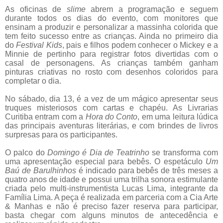
As oficinas de
slime
abrem a programação e seguem
durante todos os dias do evento, com monitores que
ensinam a produzir e personalizar a massinha colorida que
tem feito sucesso entre as crianças. Ainda no primeiro dia
do
Festival Kids
, pais e filhos podem conhecer o Mickey e a
Minnie de pertinho para registrar fotos divertidas com o
casal de personagens. As crianças também ganham
pinturas criativas no rosto com desenhos coloridos para
completar o dia.
No sábado, dia 13, é a vez de um mágico apresentar seus
truques misteriosos com cartas e chapéu. As Livrarias
Curitiba entram com a
Hora do Conto
, em uma leitura lúdica
das principais aventuras literárias, e com brindes de livros
surpresas para os participantes.
O palco do
Domingo é Dia de Teatrinho
se transforma com
uma apresentação especial para bebês. O espetáculo
Um
Baú de Barulhinhos
é indicado para bebês de três meses a
quatro anos de idade e possui uma trilha sonora estimulante
criada pelo multi-instrumentista Lucas Lima, integrante da
Família Lima. A peça é realizada em parceria com a Cia Arte
& Manhas e não é preciso fazer reserva para participar,
basta chegar com alguns minutos de antecedência e