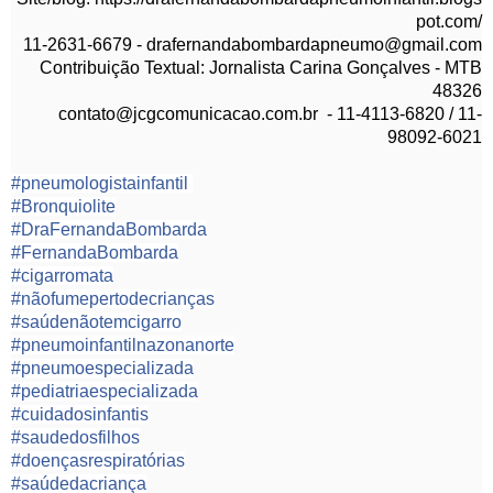
pot.com/
11-2631-6679 - drafernandabombardapneumo@gmail.com
Contribuição Textual: Jornalista Carina Gonçalves - MTB
48326
contato@jcgcomunicacao.com.br - 11-4113-6820 / 11-
98092-6021
#
pneumologistainfantil
#
Bronquiolite
#
DraFernandaBombarda
#
FernandaBombarda
#
cigarromata
#
nãofumepertodecrianças
#
saúdenãotemcigarro
#
pneumoinfantilnazonanorte
#
pneumoespecializada
#
pediatriaespecializada
#
cuidadosinfantis
#
saudedosfilhos
#
doençasrespiratórias
#
saúdedacriança