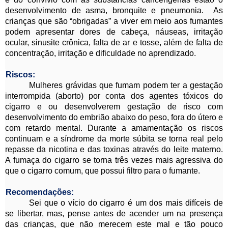
desenvolvimento de asma, bronquite e pneumonia. As
crianças que são “obrigadas” a viver em meio aos fumantes
podem apresentar dores de cabeça, náuseas, irritação
ocular, sinusite crônica, falta de ar e tosse, além de falta de
concentração, irritação e dificuldade no aprendizado.
Riscos:
Mulheres grávidas que fumam podem ter a gestação
interrompida (aborto) por conta dos agentes tóxicos do
cigarro e ou desenvolverem gestação de risco com
desenvolvimento do embrião abaixo do peso, fora do útero e
com retardo mental. Durante a amamentação os riscos
continuam e a síndrome da morte súbita se torna real pelo
repasse da nicotina e das toxinas através do leite materno.
A fumaça do cigarro se torna três vezes mais agressiva do
que o cigarro comum, que possui filtro para o fumante.
Recomendações:
Sei que o vício do cigarro é um dos mais difíceis de
se libertar, mas, pense antes de acender um na presença
das crianças, que não merecem este mal e tão pouco