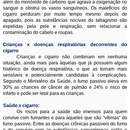
além do monóxido de carbono que agrava a oxigenação no
sangue e obstrui os vasos sanguíneos. Os malefícios do
cigarro perduram por muito tempo mesmo depois de
apagado, pois as substâncias nocivas do tabagismo são
expelidas pela pele e respiração, sem relacionar a
contaminação do cabelo e roupas.
Crianças x doenças respiratórias decorrentes do
cigarro
Crianças e cigarro não combinam em nenhuma
situação, ainda mais para àquelas que já possuem algum
histórico de doença respiratória, o que as tornam mais
sensíveis e potencialmente candidatas à complicações.
Segundo o Ministério da Saúde, o fumo passivo eleva em
30% as chances de câncer de pulmão e 24% o risco de
infarto e pode ser letal para as crianças.
Saúde x cigarro:
Os riscos para a saúde são imensos para quem
convive com fumantes e para àqueles que são “vítimas” do
fumo passivo. Entre as doenças crônicas passiveis do fumo
e do convívio com as substâncias cancerígenas estão o