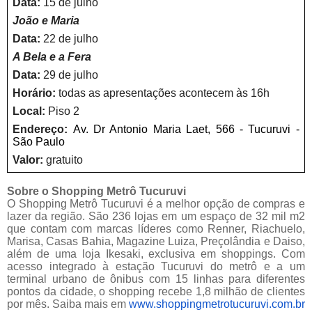
Data:
15 de julho
João e Maria
Data:
22 de julho
A Bela e a Fera
Data:
29 de julho
Horário:
todas as apresentações acontecem às 16h
Local:
Piso
2
Endereço:
Av. Dr Antonio Maria Laet, 566 - Tucuruvi -
São Paulo
Valor:
gratuito
Sobre o Shopping Metrô Tucuruvi
O Shopping Metrô Tucuruvi é a melhor opção de compras e
lazer da região. São 236 lojas em um espaço de 32 mil m2
que contam com marcas líderes como Renner, Riachuelo,
Marisa, Casas Bahia, Magazine Luiza, Preçolândia e Daiso,
além de uma loja Ikesaki, exclusiva em shoppings. Com
acesso integrado à estação Tucuruvi do metrô e a um
terminal urbano de ônibus com 15 linhas para diferentes
pontos da cidade, o shopping recebe 1,8 milhão de clientes
por mês. Saiba mais em
www.shoppingmetrotucuruvi.com.
br