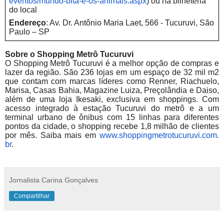
eventos/mundo-bita-e-os-
animais.aspx
) ou na bilheteria
do local
Endereço
: Av. Dr. Antônio Maria Laet, 566 - Tucuruvi, São
Paulo – SP
Sobre o Shopping Metrô Tucuruvi
O Shopping Metrô Tucuruvi é a melhor opção de compras e
lazer da região. São 236 lojas em um espaço de 32 mil m2
que contam com marcas líderes como Renner, Riachuelo,
Marisa, Casas Bahia, Magazine Luiza, Preçolândia e Daiso,
além de uma loja Ikesaki, exclusiva em shoppings. Com
acesso integrado à estação Tucuruvi do metrô e a um
terminal urbano de ônibus com 15 linhas para diferentes
pontos da cidade, o shopping recebe 1,8 milhão de clientes
por mês. Saiba mais em
www.shoppingmetrotucuruvi.com.
br
.
Jornalista Carina Gonçalves
Compartilhar