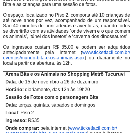
Bita e as crianças para uma sessão de fotos.
O espaço, localizado no Piso 2, comporta até 10 crianças de
até nove anos por vez, acompanhado de um responsável.
São 40 minutos de brincadeiras e aventuras, quando todos
se divertirão com as atividades ‘onde vivem e o que comem
os animais’, ‘túnel dos insetos’ e ‘caverna dos dinossauros’.
Os ingressos custam R$ 35,00 e podem ser adquiridos
antecipadamente pela internet (
www.ticketfacil.com.br/
eventos/mundo-bita-e-os-
animais.aspx
) ou diariamente no
local a partir da abertura, às 12h.
Arena Bita e os Animais no Shopping Metrô Tucuruvi
Data:
de 15 de novembro a 26 de dezembro
Horário:
diariamente, das 12h às 19h20
Sessão de Fotos com o personagem Bita
Data:
terças, quintas, sábados e domingos
Local:
Piso 2
Ingresso:
R$35
Onde comprar:
pela internet (
www.ticketfacil.com.br/