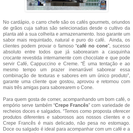
No cardápio, o carro chefe são os cafés gourmets, oriundos
de grãos cuja safras são selecionadas desde o cultivo da
planta até a sua colheita e armazenamento. Isso garante um
sabor mais requintado, natural e puro do café. Ainda, os
clientes podem provar o famoso “
café no cone
”, sucesso
absoluto entre todos que já saborearam a casquinha
crocante revestida internamente com chocolate e que pode
servir Café, Cappuccino e Creme. “É uma tentação e ao
mesmo tempo um prazer inenarrável saborear essa
combinação de texturas e sabores em um único produto”,
garante uma cliente que gostou, aprovou e retornou com
mais três amigas para saborearem o Cone.
Para quem gosta de comer, acompanhando um bom café, o
empório serve também “
Crepe Francês
” com variedade de
recheios doces e salgados. “Temos como proposta oferecer
produtos diferentes e saborosos aos nossos clientes e o
Crepe Francês é mais delicado, não pesa no estomago.
Doce ou salgado é ideal para acompanhar com um café e a